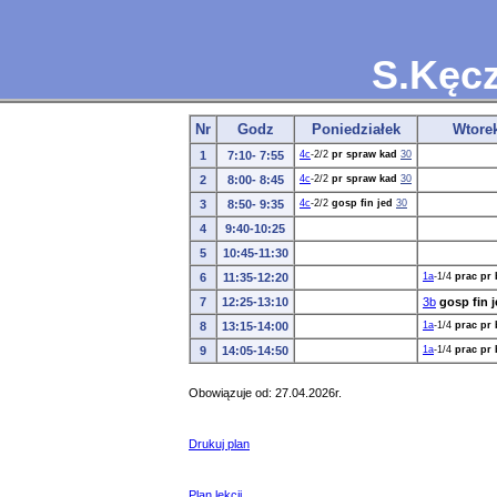
S.Kęc
Nr
Godz
Poniedziałek
Wtore
1
7:10- 7:55
4c
-2/2
pr spraw kad
30
2
8:00- 8:45
4c
-2/2
pr spraw kad
30
3
8:50- 9:35
4c
-2/2
gosp fin jed
30
4
9:40-10:25
5
10:45-11:30
6
11:35-12:20
1a
-1/4
prac pr 
7
12:25-13:10
3b
gosp fin 
8
13:15-14:00
1a
-1/4
prac pr 
9
14:05-14:50
1a
-1/4
prac pr 
Obowiązuje od: 27.04.2026r.
Drukuj plan
Plan lekcji