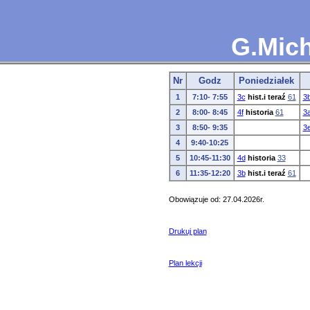
G.Mic
Nr
Godz
Poniedziałek
1
7:10- 7:55
3c
hist.i teraź
61
3
2
8:00- 8:45
4f
historia
61
3
3
8:50- 9:35
3
4
9:40-10:25
5
10:45-11:30
4d
historia
33
6
11:35-12:20
3b
hist.i teraź
61
Obowiązuje od: 27.04.2026r.
Drukuj plan
Plan lekcji