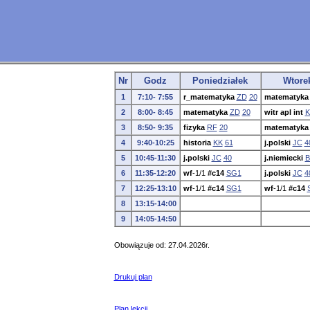
Nr
Godz
Poniedziałek
Wtore
1
7:10- 7:55
r_matematyka
ZD
20
matematyka
2
8:00- 8:45
matematyka
ZD
20
witr apl int
K
3
8:50- 9:35
fizyka
RF
20
matematyka
4
9:40-10:25
historia
KK
61
j.polski
JC
4
5
10:45-11:30
j.polski
JC
40
j.niemiecki
B
6
11:35-12:20
wf
-1/1
#c14
SG1
j.polski
JC
4
7
12:25-13:10
wf
-1/1
#c14
SG1
wf
-1/1
#c14
8
13:15-14:00
9
14:05-14:50
Obowiązuje od: 27.04.2026r.
Drukuj plan
Plan lekcji