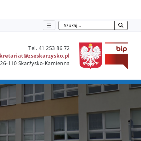
Szukaj
otwie
Tel. 41 253 86 72
ekretariat@zseskarzysko.pl
 26-110 Skarżysko-Kamienna