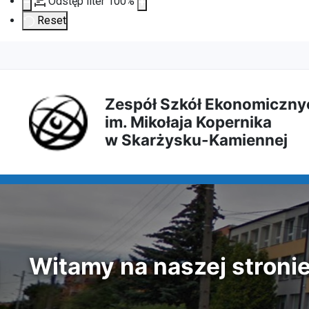
Odstęp liter
100
%
Reset
Przejdź
Przejdź
Przejdź
Przejdź
do
do
do
do
Zespół Szkół Ekonomiczny
im. Mikołaja Kopernika
treści
menu
wyszukiwarki
mapy
w Skarżysku-Kamiennej
głównej
nawigacyjnego
strony
Witamy na naszej stroni