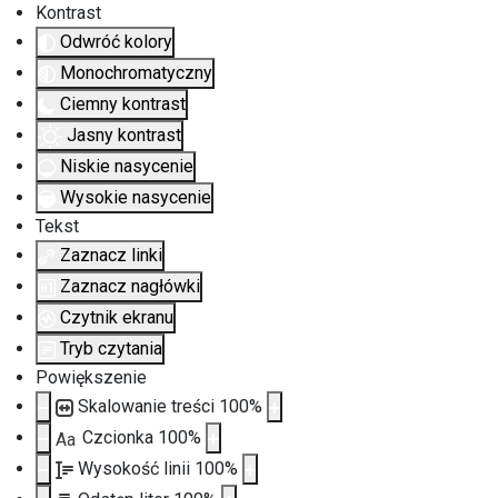
Kontrast
Odwróć kolory
Monochromatyczny
Ciemny kontrast
Jasny kontrast
Niskie nasycenie
Wysokie nasycenie
Tekst
Zaznacz linki
Zaznacz nagłówki
Czytnik ekranu
Tryb czytania
Powiększenie
Skalowanie treści
100
%
Czcionka
100
%
Aa
Wysokość linii
100
%