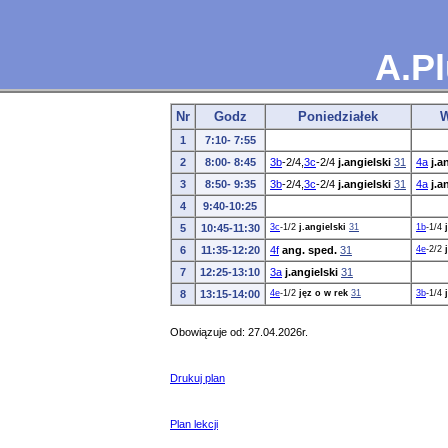
A.Pl
Nr
Godz
Poniedziałek
W
1
7:10- 7:55
2
8:00- 8:45
3b
-2/4,
3c
-2/4
j.angielski
31
4a
j.a
3
8:50- 9:35
3b
-2/4,
3c
-2/4
j.angielski
31
4a
j.a
4
9:40-10:25
5
10:45-11:30
3c
-1/2
j.angielski
31
1b
-1/4
6
11:35-12:20
4f
ang. sped.
31
4e
-2/2
7
12:25-13:10
3a
j.angielski
31
8
13:15-14:00
4e
-1/2
jęz o w rek
31
3b
-1/4
Obowiązuje od: 27.04.2026r.
Drukuj plan
Plan lekcji