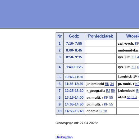
Nr
Godz
Poniedziałek
Wtore
1
7:10- 7:55
zaj. wych.
K
2
8:00- 8:45
matematyka
3
8:50- 9:35
rys. i lit.
KU
4
4
9:40-10:25
rys. i lit.
KU
6
5
10:45-11:30
j.angielski-1/4
6
11:35-12:20
j.niemiecki
BK
34
pr. multi. r
K
7
12:25-13:10
r_geografia
EJ
59
j.niemiecki
B
8
13:15-14:00
pr. multi. r
KP
55
wf-1/3
SK
SG1
9
14:05-14:50
pr. multi. r
KP
55
10
14:55-15:40
chemia
SI
38
Obowiązuje od: 27.04.2026r.
Drukuj plan