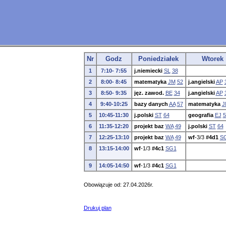
Nr
Godz
Poniedziałek
Wtorek
1
7:10- 7:55
j.niemiecki
SL
38
2
8:00- 8:45
matematyka
JM
52
j.angielski
AP
3
8:50- 9:35
jęz. zawod.
BE
34
j.angielski
AP
4
9:40-10:25
bazy danych
AA
57
matematyka
J
5
10:45-11:30
j.polski
ST
64
geografia
EJ
5
6
11:35-12:20
projekt baz
WA
49
j.polski
ST
64
7
12:25-13:10
projekt baz
WA
49
wf
-3/3
#4d1
S
8
13:15-14:00
wf
-1/3
#4c1
SG1
9
14:05-14:50
wf
-1/3
#4c1
SG1
Obowiązuje od: 27.04.2026r.
Drukuj plan