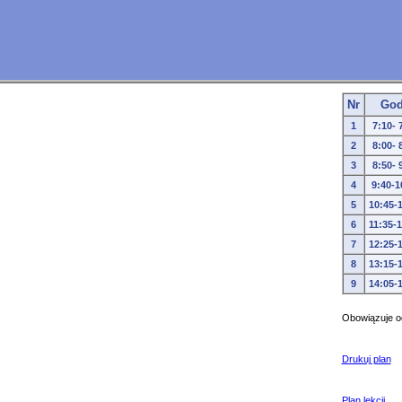
Nr
Go
1
7:10- 
2
8:00- 
3
8:50- 
4
9:40-1
5
10:45-
6
11:35-
7
12:25-
8
13:15-
9
14:05-
Obowiązuje od
Drukuj plan
Plan lekcji