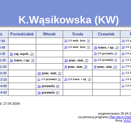
K.Wąsikowska (KW)
dz
Poniedziałek
Wtorek
Środa
Czwartek
7:55
2b
-2/4
tech. biur.
50
2b
-2/4
8:45
2b
-2/4
tech. biur.
50
3e
trans. i sp.
24
2b
-2/4
9:35
3e
zaj. wych.
24
2b
-2/4
przewóz
40
2b
-2/4
0:25
3e
trans. i sp.
35
3e
prac. stat.
33
2b
-2/4
przewóz
40
1c
-1/4
11:30
4f
prac. stat.
38
4f
prac. stat.
33
1c
-1/4
12:20
3e
prac. stat.
33
1c
-1/4
13:10
1c
-1/4
przewóz
40
2b
-2/4
trans. i sp.
38
1c
-1/4
14:00
3e
przewóz
40
1c
-1/4
14:50
3e
przewóz
40
: 27.04.2026r.
wygenerowano 25.04.
za pomocą programu
Plan lekcji Opt
firmy
VUL