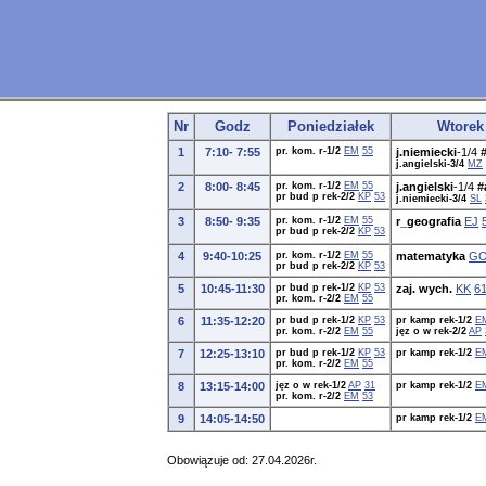
Nr
Godz
Poniedziałek
Wtorek
1
7:10- 7:55
pr. kom. r-1/2
EM
55
j.niemiecki
-1/4
j.angielski-3/4
MZ
2
8:00- 8:45
pr. kom. r-1/2
EM
55
j.angielski
-1/4
#
pr bud p rek-2/2
KP
53
j.niemiecki-3/4
SL
3
8:50- 9:35
pr. kom. r-1/2
EM
55
r_geografia
EJ
pr bud p rek-2/2
KP
53
4
9:40-10:25
pr. kom. r-1/2
EM
55
matematyka
G
pr bud p rek-2/2
KP
53
5
10:45-11:30
pr bud p rek-1/2
KP
53
zaj. wych.
KK
6
pr. kom. r-2/2
EM
55
6
11:35-12:20
pr bud p rek-1/2
KP
53
pr kamp rek-1/2
E
pr. kom. r-2/2
EM
55
jęz o w rek-2/2
AP
7
12:25-13:10
pr bud p rek-1/2
KP
53
pr kamp rek-1/2
E
pr. kom. r-2/2
EM
55
8
13:15-14:00
jęz o w rek-1/2
AP
31
pr kamp rek-1/2
E
pr. kom. r-2/2
EM
53
9
14:05-14:50
pr kamp rek-1/2
E
Obowiązuje od: 27.04.2026r.