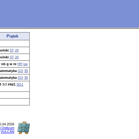
Piątek
polski
ST
20
polski
ST
20
r ob g w re
HH
sw
atematyka
GO
35
atematyka
GO
35
f
-3/3
#4d1
SG1
5.04.2026
ji Optivum
y
VULCAN