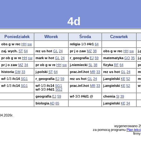
4d
Poniedziałek
Wtorek
Środa
Czwartek
obs g w rec
HH
sw
religia
-1/3
#4r1
64
zaj. wych.
ST
64
rez us hot
GL
24
pr j o zaw
MZ
38
obs g w rec
HH
sw
j.
pr ob g w re
HH
sw
mark w hot
GL
24
r_geografia
EJ
59
matematyka
GO
35
j.
pr j o zaw
MZ
34
pr ob g w re
HH
sw
j.niemiecki
SL
38
fizyka
RF
64
p
historia
GM
33
j.polski
ST
64
prac.inf.hot
MR
33
rez us hot
GL
24
m
wf
-1/3
#c14
SG1
r_geografia
EJ
59
rez us hot
GL
24
j.angielski
KE
52
m
wf
-1/3
#c14
SG1
wf
-1/3
#c14
SG1
prac.inf.hot
MR
33
j.angielski
KE
52
w
wf
-3/3
#4d1
SG2
geografia
EJ
59
wf
-3/3
#4d1
@
chemia
SI
39
biologia
AD
65
j.angielski
KE
34
04.2026r.
wygenerowano 2
za pomocą programu
Plan lekc
firm