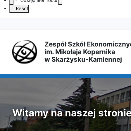
Odstęp liter
100
%
Reset
Przejdź
Przejdź
Przejdź
Przejdź
do
do
do
do
Zespół Szkół Ekonomiczny
im. Mikołaja Kopernika
treści
menu
wyszukiwarki
mapy
w Skarżysku-Kamiennej
głównej
nawigacyjnego
strony
Witamy na naszej stroni