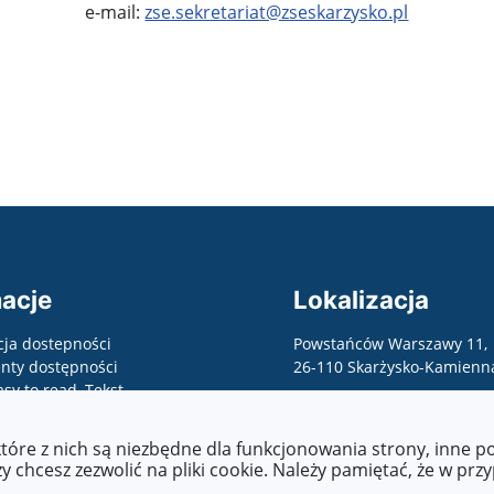
e-mail:
zse.sekretariat@zseskarzysko.pl
acje
Lokalizacja
cja dostepności
Powstańców Warszawy 11,
ty dostępności
26-110 Skarżysko-Kamienn
asy to read, Tekst
wany maszynowo, raporty,
 o zapewnienie
które z nich są niezbędne dla funkcjonowania strony, inne 
ści, etc.)
 chcesz zezwolić na pliki cookie. Należy pamiętać, że w prz