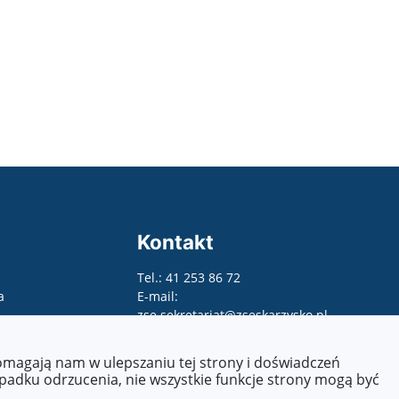
Kontakt
Tel.: 41 253 86 72
a
E-mail:
zse.sekretariat@zseskarzysko.pl
pomagają nam w ulepszaniu tej strony i doświadczeń
ypadku odrzucenia, nie wszystkie funkcje strony mogą być