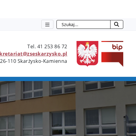
Szukaj
otwie
Tel. 41 253 86 72
ekretariat@zseskarzysko.pl
 26-110 Skarżysko-Kamienna