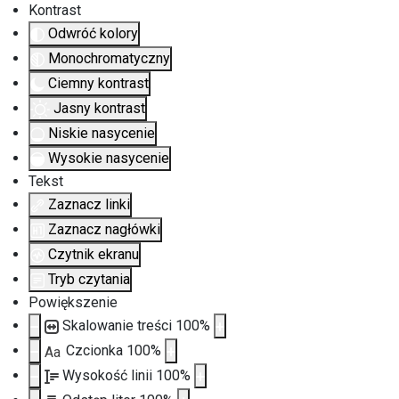
Kontrast
Odwróć kolory
Monochromatyczny
Ciemny kontrast
Jasny kontrast
Niskie nasycenie
Wysokie nasycenie
Tekst
Zaznacz linki
Zaznacz nagłówki
Czytnik ekranu
Tryb czytania
Powiększenie
Skalowanie treści
100
%
Czcionka
100
%
Aa
Wysokość linii
100
%