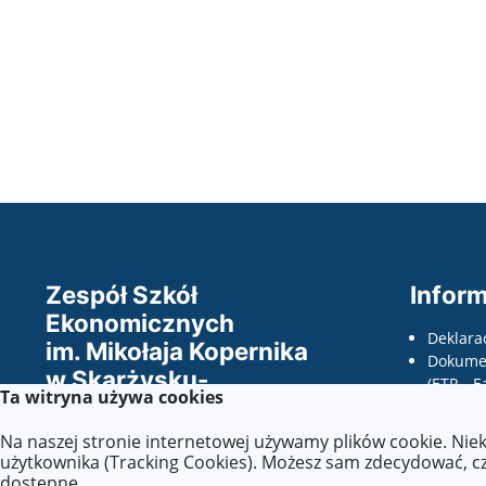
Zespół Szkół
Inform
Ekonomicznych
Deklara
im. Mikołaja Kopernika
Dokumen
w Skarżysku-
(ETR - E
Ta witryna używa cookies
Kamiennej
odczyty
wnioski
Na naszej stronie internetowej używamy plików cookie. Nie
Wszelkie prawa zastrzeżone ©.
dostępno
użytkownika (Tracking Cookies). Możesz sam zdecydować, czy
dostępne.