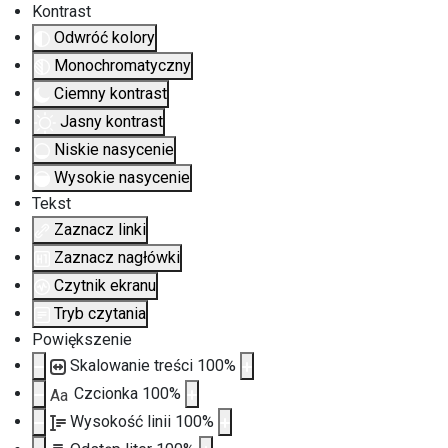
Kontrast
Odwróć kolory
Monochromatyczny
Ciemny kontrast
Jasny kontrast
Niskie nasycenie
Wysokie nasycenie
Tekst
Zaznacz linki
Zaznacz nagłówki
Czytnik ekranu
Tryb czytania
Powiększenie
Skalowanie treści
100
%
Czcionka
100
%
Aa
Wysokość linii
100
%