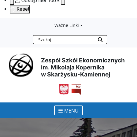
Odstęp liter
100
%
Reset
Przejdź
Przejdź
Przejdź
Przejdź
Ważne Linki
Szukaj
do
do
do
do
treści
menu
wyszukiwarki
mapy
Zespół Szkół Ekonomicznych
im. Mikołaja Kopernika
głównej
nawigacyjnego
strony
w Skarżysku-Kamiennej
otwiera się w nowym ok
MENU