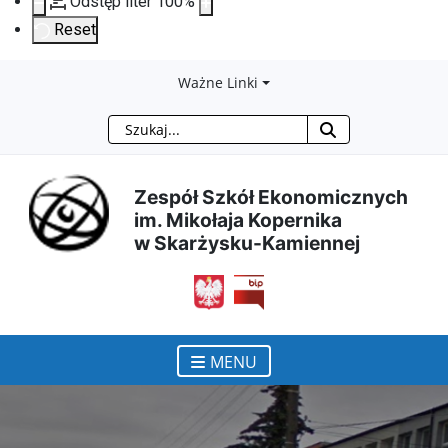
Odstęp liter
100
%
Reset
Przejdź
Przejdź
Przejdź
Przejdź
Ważne Linki
Szukaj
do
do
do
do
treści
menu
wyszukiwarki
mapy
Zespół Szkół Ekonomicznych
im. Mikołaja Kopernika
głównej
nawigacyjnego
strony
w Skarżysku-Kamiennej
otwiera się w nowym ok
MENU