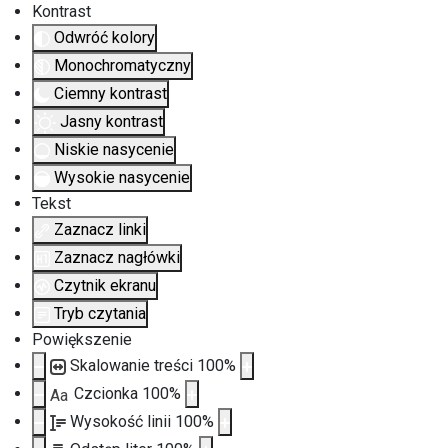
Kontrast
Odwróć kolory
Monochromatyczny
Ciemny kontrast
Jasny kontrast
Niskie nasycenie
Wysokie nasycenie
Tekst
Zaznacz linki
Zaznacz nagłówki
Czytnik ekranu
Tryb czytania
Powiększenie
Skalowanie treści
100
%
Czcionka
100
%
Aa
Wysokość linii
100
%