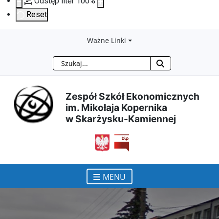
Odstęp liter
100
%
Reset
Przejdź
Przejdź
Przejdź
Przejdź
Ważne Linki
Szukaj
do
do
do
do
treści
menu
wyszukiwarki
mapy
Zespół Szkół Ekonomicznych
im. Mikołaja Kopernika
głównej
nawigacyjnego
strony
w Skarżysku-Kamiennej
otwiera się w nowym ok
MENU