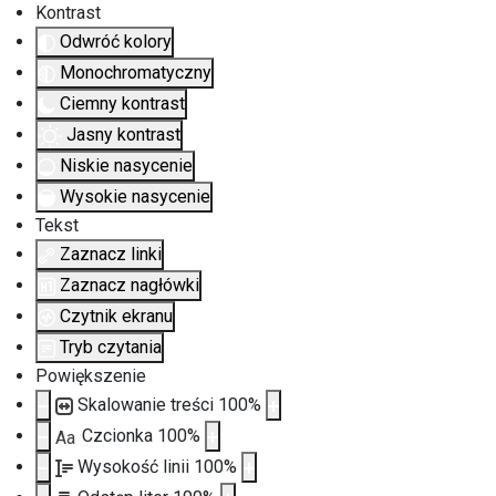
Kontrast
Odwróć kolory
Monochromatyczny
Ciemny kontrast
Jasny kontrast
Niskie nasycenie
Wysokie nasycenie
Tekst
Zaznacz linki
Zaznacz nagłówki
Czytnik ekranu
Tryb czytania
Powiększenie
Skalowanie treści
100
%
Czcionka
100
%
Aa
Wysokość linii
100
%