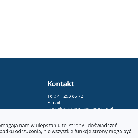
Kontakt
Tel.: 41 253 86 72
a
E-mail:
zse.sekretariat@zseskarzysko.pl
pomagają nam w ulepszaniu tej strony i doświadczeń
ypadku odrzucenia, nie wszystkie funkcje strony mogą być