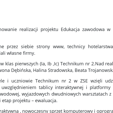
owanie realizacji projektu Edukacja zawodowa w p
ne przez siebie strony www, technicy hotelarstwa 
ali własne firmy.
 klas pierwszych (Ia, Ib ,Ic) Technikum nr 2.Nad rea
wona Dębińska, Halina Stradowska, Beata Trojanowska
le i uczniowie Technikum nr 2 w ZSE wzięli udzi
względnieniem tablicy interaktywnej i platformy e
zawodowej, wyjazdowych dwudniowych warsztatach z
 etap projektu – ewaluacja.
teraktywną , nowoczesny sprzęt komputerowy i oprog