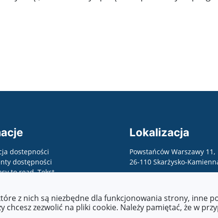
acje
Lokalizacja
cja dostepności
Powstańców Warszawy 11,
ty dostępności
26-110 Skarżysko-Kamienn
asy to read, Tekst
wany maszynowo, raporty,
 o zapewnienie
które z nich są niezbędne dla funkcjonowania strony, inne 
ści, etc.)
 chcesz zezwolić na pliki cookie. Należy pamiętać, że w prz