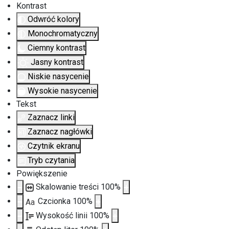
Kontrast
Odwróć kolory
Monochromatyczny
Ciemny kontrast
Jasny kontrast
Niskie nasycenie
Wysokie nasycenie
Tekst
Zaznacz linki
Zaznacz nagłówki
Czytnik ekranu
Tryb czytania
Powiększenie
Skalowanie treści
100
%
Czcionka
100
%
Aa
Wysokość linii
100
%