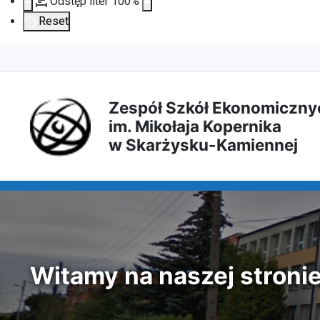
Odstęp liter
100
%
Reset
Przejdź
Przejdź
Przejdź
Przejdź
do
do
do
do
Zespół Szkół Ekonomiczny
im. Mikołaja Kopernika
treści
menu
wyszukiwarki
mapy
w Skarżysku-Kamiennej
głównej
nawigacyjnego
strony
Witamy na naszej stroni