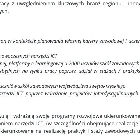
y z uwzględnieniem kluczowych branż regionu i innowac
ych.
on w kontekście planowania własnej kariery zawodowej i uczen
 nowoczesnych narzędzi ICT
ywnej, platformy e-learningowej u 2000 uczniów szkół zawodowyc
iezbędnych na rynku pracy poprzez udział w stażach / prakt
0 uczniów szkół zawodowych województwa świętokrzyskiego
rzędzi ICT poprzez wdrażanie projektów interdyscyplinarnyc
owują i wdrażają swoje programy rozwojowe ukierunkowan
taniem narzędzi ICT, (w szczególności obejmujące realizac
 ukierunkowane na realizację praktyk i staży zawodowyc