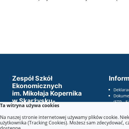
Zespół Szkół
Inform
Ekonomicznych
Deklara
im. Mikołaja Kopernika
Dokumen
w Skarżysku-
(ETR - E
Ta witryna używa cookies
Kamiennej
odczyty
wnioski
Na naszej stronie internetowej używamy plików cookie. Nie
Wszelkie prawa zastrzeżone ©.
dostępno
użytkownika (Tracking Cookies). Możesz sam zdecydować, czy
dostępne.