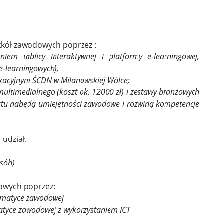
zkół zawodowych poprzez :
em tablicy interaktywnej i platformy e-learningowej,
e-learningowych),
kacyjnym ŚCDN w Milanowskiej Wólce;
ultimedialnego (koszt ok. 12000 zł) i zestawy branżowych
jektu nabędą umiejętności zawodowe i rozwiną kompetencje
udział:
sób)
owych poprzez:
tematyce zawodowej
atyce zawodowej z wykorzystaniem ICT