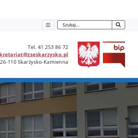
Szukaj
otwie
Tel. 41 253 86 72
ekretariat@zseskarzysko.pl
 26-110 Skarżysko-Kamienna