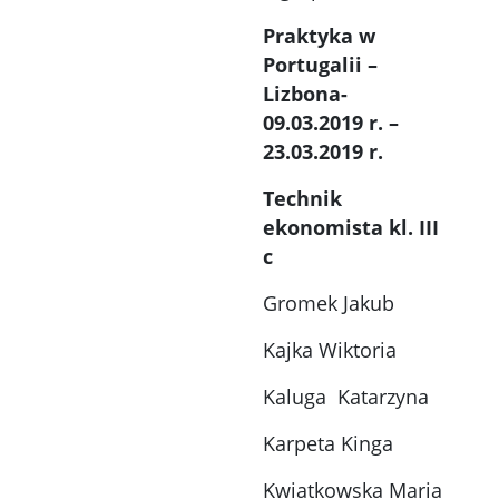
Praktyka w
Portugalii –
Lizbona-
09.03.2019 r. –
23.03.2019 r.
Technik
ekonomista kl. III
c
Gromek Jakub
52-C3C5-D992-99AF-E2B53FDA54F3
Kajka Wiktoria
y zdjęcie w powiększeniu
Kliknięcie otworzy zdjęcie w
Kaluga Katarzyna
Karpeta Kinga
Kwiatkowska Maria