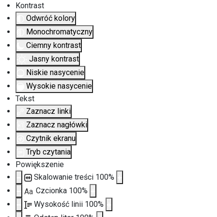
Kontrast
Odwróć kolory
Monochromatyczny
Ciemny kontrast
Jasny kontrast
Niskie nasycenie
Wysokie nasycenie
Tekst
Zaznacz linki
Zaznacz nagłówki
Czytnik ekranu
Tryb czytania
Powiększenie
Skalowanie treści
100
%
Czcionka
100
%
Aa
Wysokość linii
100
%