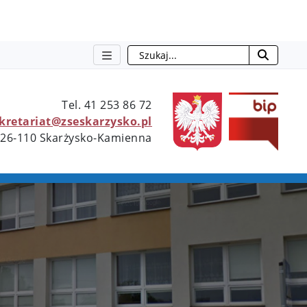
Szukaj
otwie
Tel. 41 253 86 72
ekretariat@zseskarzysko.pl
 26-110 Skarżysko-Kamienna