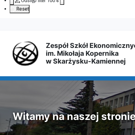
Odstęp liter
100
%
Reset
Przejdź
Przejdź
Przejdź
Przejdź
do
do
do
do
Zespół Szkół Ekonomiczny
im. Mikołaja Kopernika
treści
menu
wyszukiwarki
mapy
w Skarżysku-Kamiennej
głównej
nawigacyjnego
strony
Witamy na naszej stroni