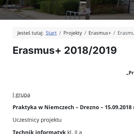
Jesteś tutaj:
Start
Projekty
Erasmus+
Erasmu
Erasmus+ 2018/2019
„P
I grupa
Praktyka w Niemczech – Drezno – 15.09.2018 r.
Uczestnicy projektu
Technik informatyk
kl. II a