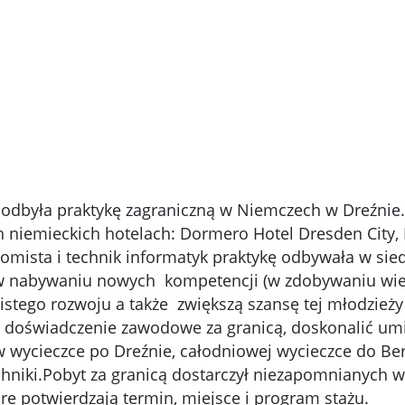
 odbyła praktykę zagraniczną w Niemczech w Dreźnie.
niemieckich hotelach: Dormero Hotel Dresden City, 
nomista i technik informatyk praktykę odbywała w si
w nabywaniu nowych kompetencji (w zdobywaniu wied
bistego rozwoju a także zwiększą szansę tej młodzież
 doświadczenie zawodowe za granicą, doskonalić umi
wycieczce po Dreźnie, całodniowej wycieczce do Berl
iki.Pobyt za granicą dostarczył niezapomnianych wr
re potwierdzają termin, miejsce i program stażu.