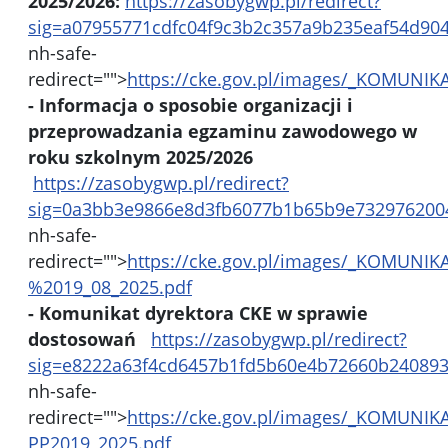
2025/2026:
https://zasobygwp.pl/redirect?
sig=a07955771cdfc04f9c3b2c357a9b235eaf54d9
nh-safe-
redirect="">
https://cke.gov.pl/images/_KOMUNIK
- Informacja o sposobie organizacji i
przeprowadzania egzaminu zawodowego w
roku szkolnym 2025/2026
https://zasobygwp.pl/redirect?
sig=0a3bb3e9866e8d3fb6077b1b65b9e73297620
nh-safe-
redirect="">
https://cke.gov.pl/images/_KOMUNIK
%2019_08_2025.pdf
- Komunikat dyrektora CKE w sprawie
dostosowań
https://zasobygwp.pl/redirect?
sig=e8222a63f4cd6457b1fd5b60e4b72660b2408
nh-safe-
redirect="">
https://cke.gov.pl/images/_KOMUNIK
PP2019_2025.pdf