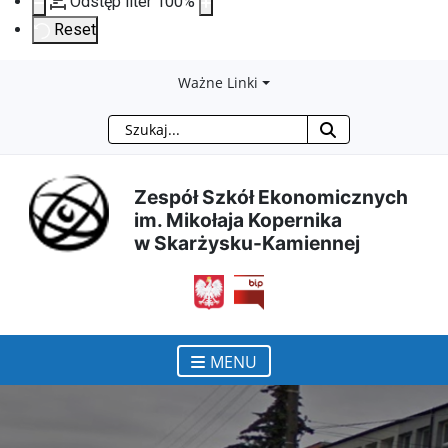
Odstęp liter
100
%
Reset
Przejdź
Przejdź
Przejdź
Przejdź
Ważne Linki
Szukaj
do
do
do
do
treści
menu
wyszukiwarki
mapy
Zespół Szkół Ekonomicznych
im. Mikołaja Kopernika
głównej
nawigacyjnego
strony
w Skarżysku-Kamiennej
otwiera się w nowym ok
MENU