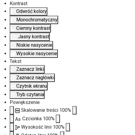
Kontrast
Odwróć kolory
Monochromatyczny
Ciemny kontrast
Jasny kontrast
Niskie nasycenie
Wysokie nasycenie
Tekst
Zaznacz linki
Zaznacz nagłówki
Czytnik ekranu
Tryb czytania
Powiększenie
Skalowanie treści
100
%
Czcionka
100
%
Aa
Wysokość linii
100
%