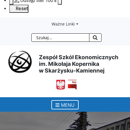
Odstęp liter
100
%
Reset
Przejdź
Przejdź
Przejdź
Przejdź
Ważne Linki
Szukaj
do
do
do
do
treści
menu
wyszukiwarki
mapy
Zespół Szkół Ekonomicznych
im. Mikołaja Kopernika
głównej
nawigacyjnego
strony
w Skarżysku-Kamiennej
otwiera się w nowym ok
MENU