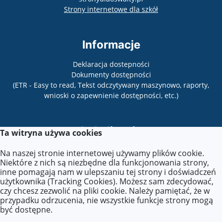
otwiera się w nowy
Strony internetowe dla szkół
Informacje
Deklaracja dostepności
Dokumenty dostępności
(ETR - Easy to read, Tekst odczytywany maszynowo, raporty,
wnioski o zapewnienie dostępności, etc.)
Lokalizacja
Ta witryna używa cookies
Powstańców Warszawy 11,
Na naszej stronie internetowej używamy plików cookie.
26-110 Skarżysko-Kamienna
Niektóre z nich są niezbędne dla funkcjonowania strony,
inne pomagają nam w ulepszaniu tej strony i doświadczeń
użytkownika (Tracking Cookies). Możesz sam zdecydować,
czy chcesz zezwolić na pliki cookie. Należy pamiętać, że w
Kontakt
przypadku odrzucenia, nie wszystkie funkcje strony mogą
być dostępne.
Tel.: 41 253 86 72