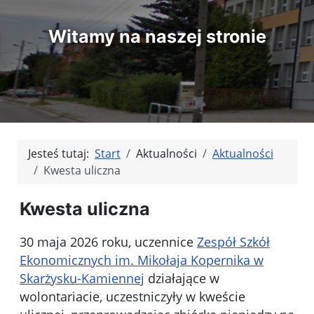
Witamy na naszej stronie
Jesteś tutaj:
Start
Aktualności
Aktualności
Kwesta uliczna
Kwesta uliczna
30 maja 2026 roku, uczennice
Zespół Szkół
Ekonomicznych im. Mikołaja Kopernika w
Skarżysku-Kamiennej
działające w
wolontariacie, uczestniczyły w kweście