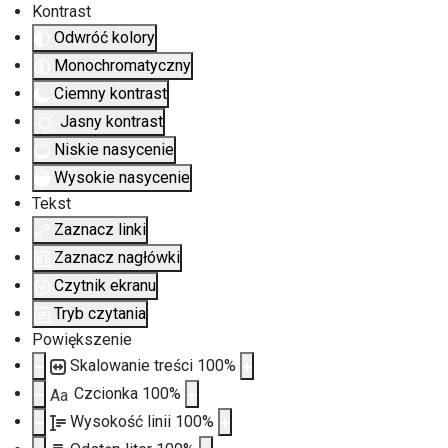
Kontrast
Odwróć kolory
Monochromatyczny
Ciemny kontrast
Jasny kontrast
Niskie nasycenie
Wysokie nasycenie
Tekst
Zaznacz linki
Zaznacz nagłówki
Czytnik ekranu
Tryb czytania
Powiększenie
Skalowanie treści
100
%
Czcionka
100
%
Aa
Wysokość linii
100
%